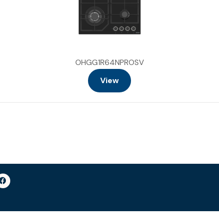
OHGG1R64NPROSV
View