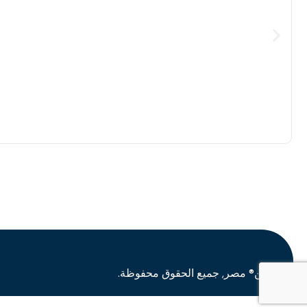
اوشن® مصر, جميع الحقوق محفوظة.