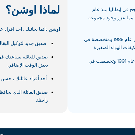
لماذا اوشن؟
ناجح في إيطاليا منذ عام
1955 ، تم الاستحواذ عليه في عام 1986 مما عزز وجود مجموعة
اوشن دائما بجانبك , احد افراد عا
Officine Filiberti تم الاستحواذ عليها في عام 1988 ومتخصصة في
صديق جديد لتوكيل البقال
كيفات الهواء الصغيرة
صديق للعائلة يساعدك في 
Sanyo Argo Clima تم الاستحواذ عليها عام 1991 وتخصصت في
بعض الوقت الإضافي.
أحد أفراد عائلتك ، حسن 
صديق العائلة الذي يحاف
راحتك