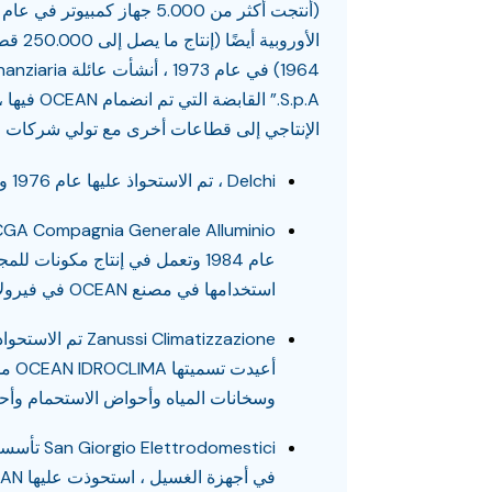
الأوروبي
1964) في عام 1973 ،
S.p.A.” القا
الإنتاجي إلى قطاعات أخرى مع تولي شركات م
Delchi ، تم الاستحواذ عليها عام 1976 ومتخصصة في تكييف الهواء
عام 1984 وتعمل في إنتاج مكونات ل
استخدامها في مصنع OCEAN في فيرولانيو
أعيدت 
وسخانات المياه وأحواض الاستحمام وأح
في أجهزة الغسيل ، استحوذت عليها OCEAN في عام 1984