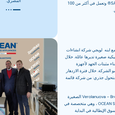
المصري.
التجارية OCEAN® و Sangiorgio® و SAMET® وتعمل في أكثر من 100
.
فيلي مع ابنه لويجي شركة انشاءات
كهروميكانيكية صغيرة تديرها عائلة. خلال
 مثبتات الجهد لأجهزة
مو الشركة. خلال فترة الازدهار
قتصادي الإيطالي ، قامت شركة O.C.E.A.N. بتحول جذري: من شركة قائمة
في عام 1957 ، انتقلت الشركة إلى بلدة Verolanuova – Brescia الصغيرة
في إيطاليا وأصبحت تُعرف ببساطة باسم OCEAN S.p.A ، وهي متخصصة في
ق الإيطالية في البداية