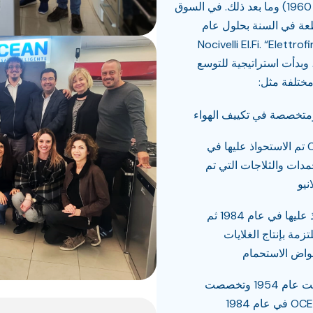
(أنتجت أكثر من 5.000 جهاز كمبيوتر في عام 1960) وما بعد ذلك. في السوق
ة أيضًا (إنتاج ما يصل إلى 250.000 قطعة في السنة بحلول عام
 أنشأت عائلة Nocivelli El.Fi. “Elettrofinanziaria
بضة التي تم انضمام OCEAN فيها ، وبدأت استراتيجية للتوسع
ختلفة مثل:
CGA Compagnia Generale Alluminio تم الاستحواذ عليها في
لمجمدات والثلاجات التي تم
Zanussi Climatizzazione تم الاستحواذ عليها في عام 1984 ثم
تسميتها OCEAN IDROCLIMA ملتزمة بإنتاج الغلايات
واض الاستحمام
San Giorgio Elettrodomestici تأسست عام 1954 وتخصصت