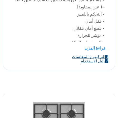
+1 عين بيضاوية)
• التحكم باللمس
• قفل أمان
• قطع أمان تلقائي.
• مؤشر للحرارة
• 9 مستويات للطاقة
قراءة المزيد
• صنع في تركيا
• الابعاد:العرض 58سم/العمق 51سم / الارتفاع 10سم
التركيب و المقاسات
دليل الاستخدام