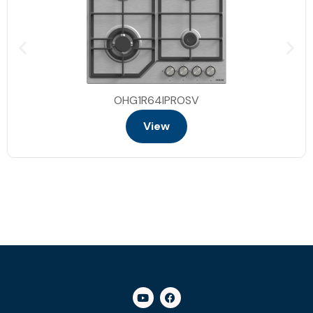
OHG1R64IPROSV
View