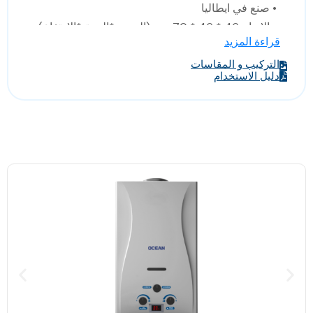
• صنع في ايطاليا
• الابعاد :46 * 46 * 70 سم (العرض*العمق*الارتفاع)
قراءة المزيد
التركيب و المقاسات
دليل الاستخدام