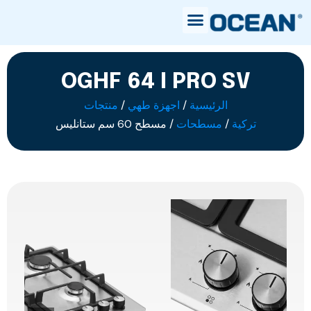
OGHF 64 I PRO SV
الرئيسية
/
اجهزة طهي
/
منتجات
تركية
/
مسطحات
/ مسطح 60 سم ستانليس