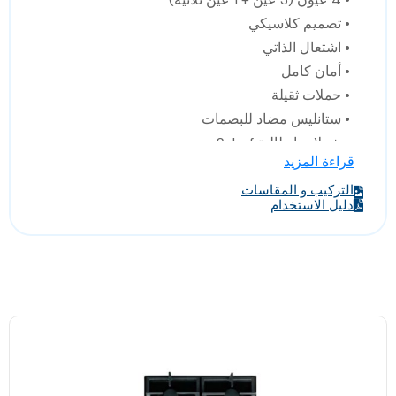
• تصميم كلاسيكي
• اشتعال الذاتي
• أمان كامل
• حملات ثقيلة
• ستانليس مضاد للبصمات
• شعلات إيطالية Sabaf
قراءة المزيد
• صنع في تركيا
• الابعاد: العرض 58سم/العمق 51سم / الارتفاع 10سم
التركيب و المقاسات
دليل الاستخدام