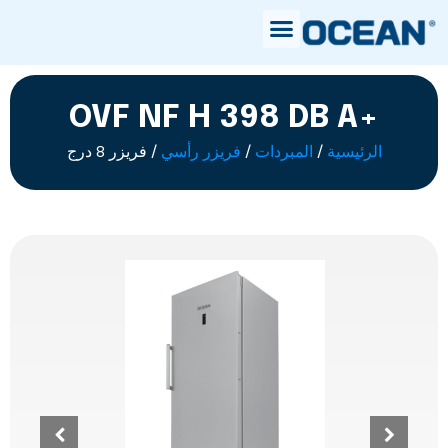
OVF NF H 398 DB A+
الرئيسية
/
المبردات
/
فريزر رأسي
/ فريزر 8 درج