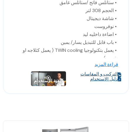
• ستانلس فاتح /ستانلس غامق
• الحجم 308 لتر
• شاشة ديجيتال
• نوفروست
• اضاءة داخليه ليد
• باب قابل للتبديل يسار/ يمين
• يعمل بتكنولوجيا TWIN cooling ( يعمل كثلاجه او
فريزر)
قراءة المزيد
• موفر للطاقة
التركيب و المقاسات
• الابعاد : 59.5*72*185 سم (العرض* العمق *
دليل الاستخدام
كيفية الإستخدام
الارتفاع)