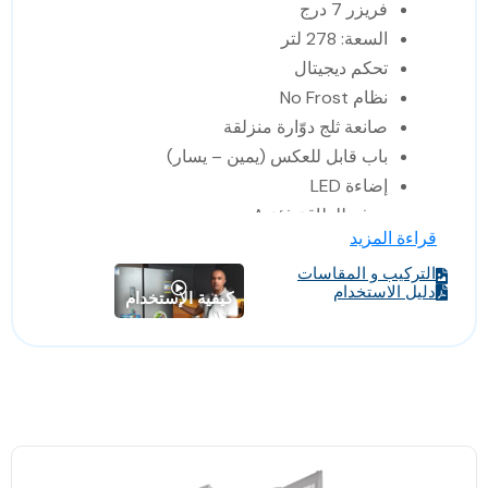
فريزر 7 درج
السعة: 278 لتر
تحكم ديجيتال
نظام No Frost
صانعة ثلج دوّارة منزلقة
باب قابل للعكس (يمين – يسار)
إضاءة LED
موفر للطاقة فئة A+
قراءة المزيد
صنع في تركيا
التركيب و المقاسات
الأبعاد: عرض 59.5 × عمق 65 × ارتفاع
دليل الاستخدام
كيفية الإستخدام
186 سم