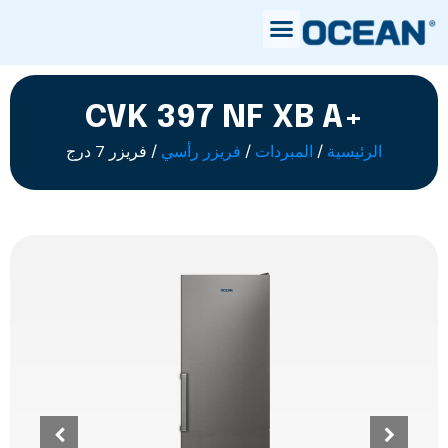
CVK 397 NF XB A+
الرئيسية
/
المبردات
/
فريزر رأسي
/ فريزر 7 درج