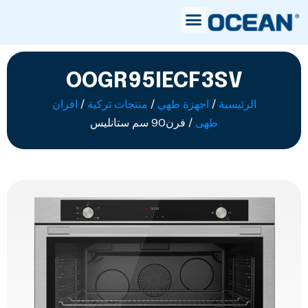
OOGR95IECF3SV
الرئيسية
/
اجهزة طهي
/
منتجات تركية
/
افران
طهى
/ فرن90 سم ستانليس