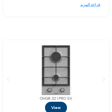
قراءة المزيد
لون المنتج: ستانليس
شواية دوارة
وظيفة قلاية هوائية مع صينية
باب إغلاق هيدروليك
قطع الغاز أوتوماتيك مع التايمر
4 وظائف طهي (إزالة الجليد بالمروحة،
شواية دوارة، مروحة + شواية دوارة)
مروحة طهي
إضاءة داخليه
صينية فرن قياسية واحدة
شبكة سلك أساسية واحدة
صينية مقلاة هوائية واحدة
مجموعة شواية دوارة واحدة
OHGR 32 I PRO SV
View