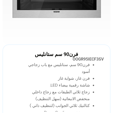
فرن90 سم ستانليس
OOGR95IECF3SV
فرن90 سم، ستانليس مع باب زجاجي
أسود
فرن غاز، شواية غاز
شاشة رقمية بيضاء LED.
زجاج ثلاثي الطبقات مع زجاج داخلي
منخفض الانبعاثية (سهل التنظيف)
كتالتيك ثلاثي الجوانب (لتنظيف ذاتي )
مروحة تبريد Deep Cooling