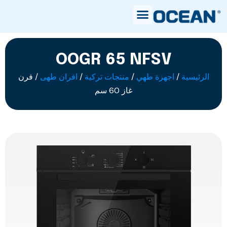
OOGR 65 NFSV
الرئيسية
/
اجهزة طهي
/
منتجات تركية
/
افران طهى
/ فرن
غاز 60 سم