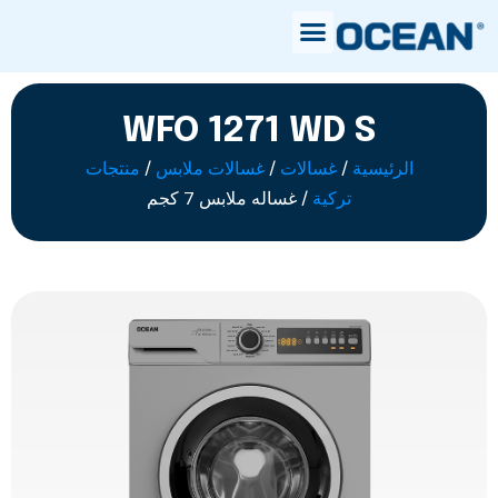
WFO 1271 WD S
الرئيسية
/
غسالات
/
غسالات ملابس
/
منتجات
تركية
/ غساله ملابس 7 كجم