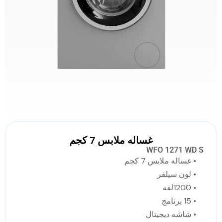
غساله ملابس 7 كجم
WFO 1271 WD S
• غساله ملابس 7 كجم
• لون سيلفر
• 1200لفه
• 15 برنامج
• شاشه ديجيتال