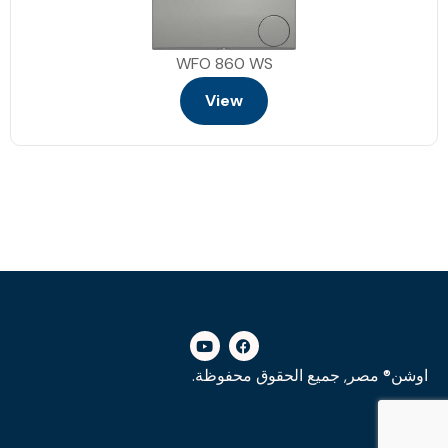
WFO 860 WS
View
اوشن® مصر, جميع الحقوق محفوظة.