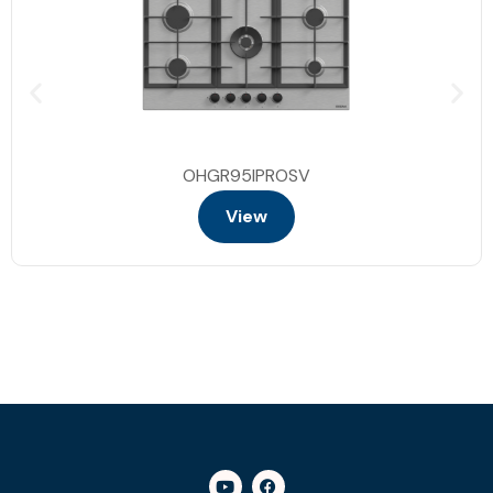
OHGR95IPROSV
View