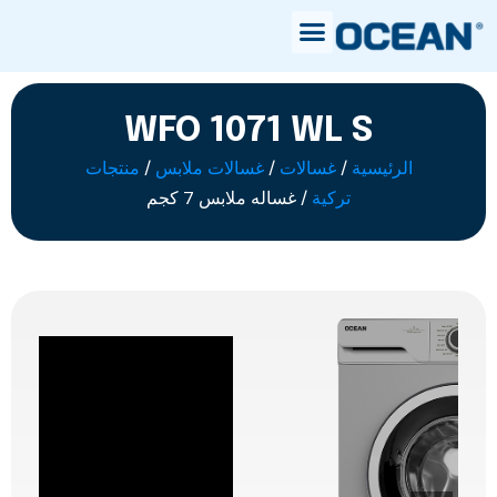
WFO 1071 WL S
الرئيسية
/
غسالات
/
غسالات ملابس
/
منتجات
تركية
/ غساله ملابس 7 كجم