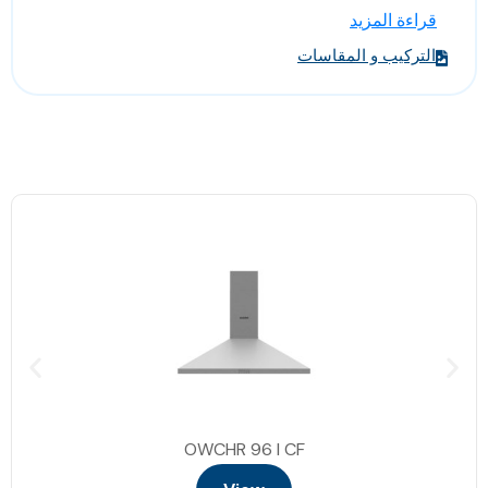
قراءة المزيد
• الابعاد: 90 * 50 * 80.7(العرض * العمق * الارتفاع)
التركيب و المقاسات
OWCHR 96 I CF