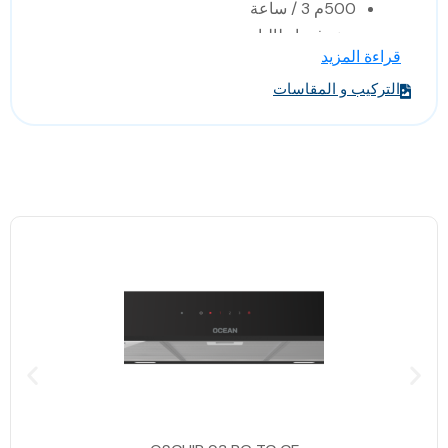
500م 3 / ساعة
صنع في ايطاليا
قراءة المزيد
الابعاد: 60 * 50 * 80.7 سم (عرض *
التركيب و المقاسات
عمق* الارتفاع)