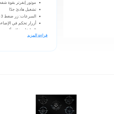
موتور إنفرتر بقوة شفط 850 م³/سا
تشغيل هادئ جدًا
السرعات: زر ضغط 3 سرعات
أزرار تحكم في الإضاء
3 طبقات فلاتر ألومنيوم (سهلة الغسل في غسالة الصحون)
قراءة المزيد
فلاتر كربون
صنع في تركيا