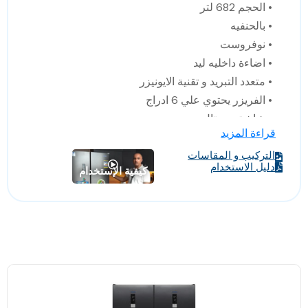
• الحجم 682 لتر
• بالحنفيه
• نوفروست
• اضاءة داخليه ليد
• متعدد التبريد و تقنية الايونيزر
• الفريزر يحتوي علي 6 ادراج
• شاشة ديجيتال
قراءة المزيد
• تحكم بدرجة الرطوبة
التركيب و المقاسات
• استانلس مقاوم للصدأ
دليل الاستخدام
كيفية الإستخدام
• الابعاد : 120*65*186سم (العرض* العمق * الارتفاع)
• صنع في تركيا