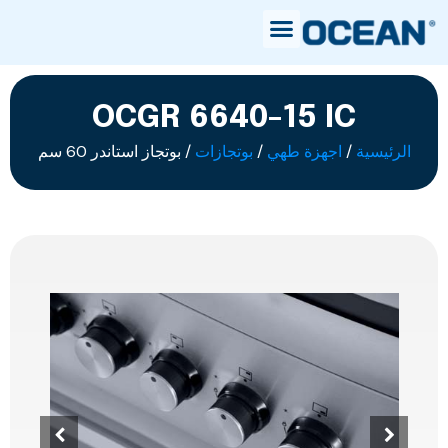
OCGR 6640-15 IC
الرئيسية
/
اجهزة طهي
/
بوتجازات
/ بوتجاز استاندر 60 سم