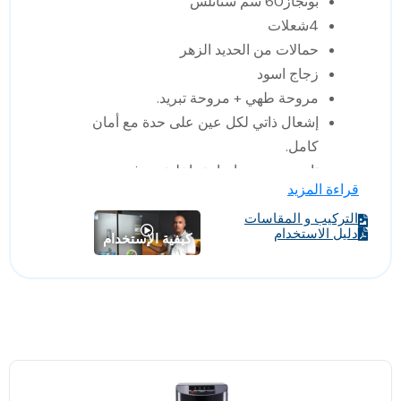
بوتجاز60 سم ستانلس
4شعلات
حمالات من الحديد الزهر
زجاج اسود
مروحة طهي + مروحة تبريد.
إشعال ذاتي لكل عين على حدة مع أمان
كامل.
تايمر جرس + اضاءة داخلية + رف
قراءة المزيد
استانلس ستيل.
سعة 76 لتر.
التركيب و المقاسات
دليل الاستخدام
كيفية الإستخدام
طبقتين من الزجاج الداخلي
شواية
شعلات sabaf ايطالية.
صنع في تركيا