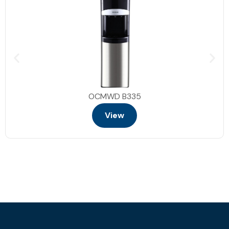
OCMWD B335
View