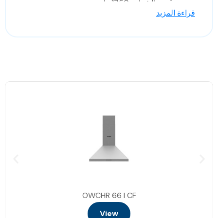
قدره الشوايه: 1750 وات
قراءة المزيد
كونفيكشن: 1700 وات
الابعاد : 59.5*56.8*55 سم
OWCHR 66 I CF
View