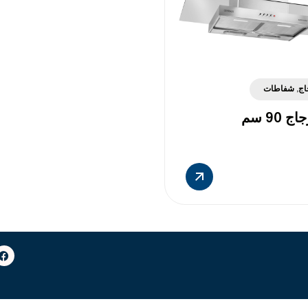
اج
,
شفاطات
90 سم