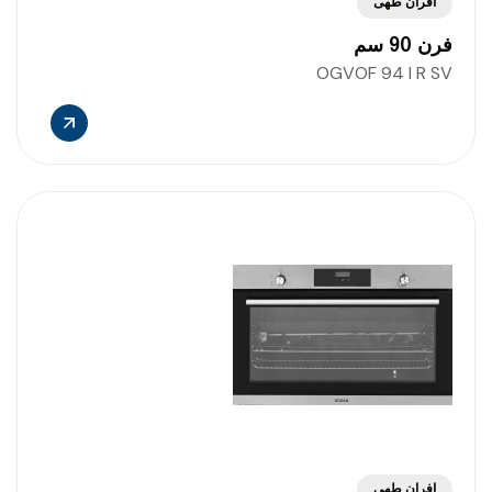
افران طهى
فرن 90 سم
OGVOF 94 I R SV
افران طهى