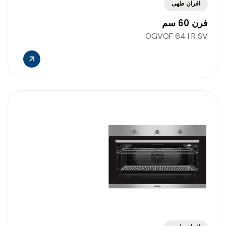
افران طهى
فرن 60 سم
OGVOF 64 I R SV