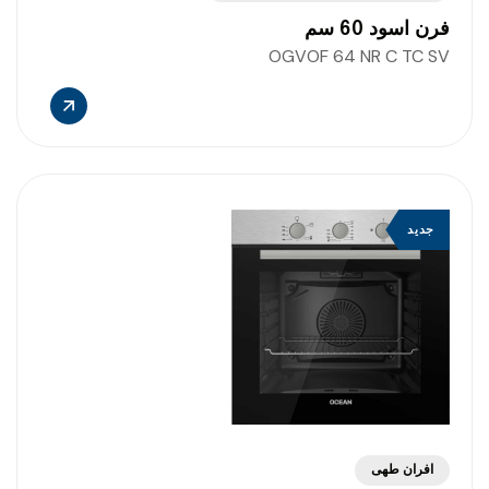
فرن اسود 60 سم
OGVOF 64 NR C TC SV
جديد
افران طهى