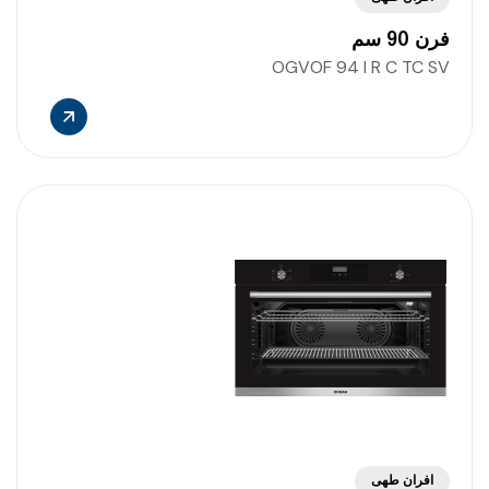
فرن 90 سم
OGVOF 94 I R C TC SV
افران طهى