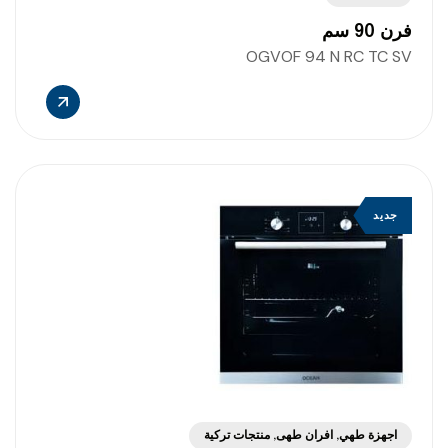
فرن 90 سم
OGVOF 94 N RC TC SV
جديد
اجهزة طهي
,
افران طهى
,
منتجات تركية